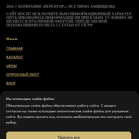
2026 © КОМПАНИЯ «ВЕРЕНТОР» | ВСЕ ПРАВА ЗАЩИЩЕНЫ
САЙТ НОСИТ ИСКЛЮЧИТЕЛЬНО ИНФОРМАЦИОННЫЙ ХАРАКТЕР.
ОПУБЛИКОВАННАЯ ИНФОРМАЦИЯ НИ ПРИ КАКИХ УСЛОВИЯХ НЕ
ЯВЛЯЕТСЯ ПУБЛИЧНОЙ ОФЕРТОЙ, ОПРЕДЕЛЯЕМОЙ
ПОЛОЖЕНИЯМИ ПУНКТА 2 СТАТЬИ 437 ГК РФ
Меню
ГЛАВНАЯ
КАТАЛОГ
ЦЕНЫ
ОПРОСНЫЙ ЛИСТ
БЛОГ
Свяжитесь с нами
Мы используем cookie-файлы
Обязательные cookie-файлы обеспечивают работу сайта. С вашего
КОНТАКТЫ
согласия мы также используем аналитические cookie-файлы для улучшения
ДОСТАВКА И ОПЛАТА
сайта. Вы можете принять все, отклонить необязательные или настроить свой
выбор.
ПОЛИТИКА КОНФИДЕНЦИАЛЬНОСТИ
НАСТРОЙКИ COOKIE
Принять все