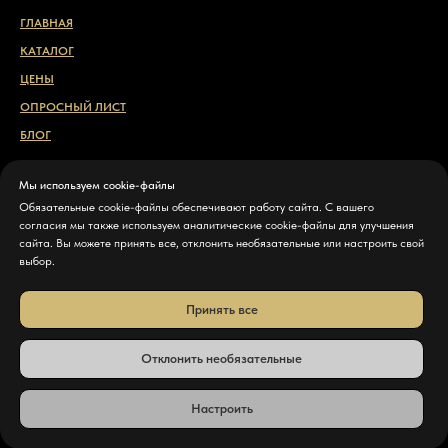
ГЛАВНАЯ
КАТАЛОГ
ЦЕНЫ
ОПРОСНЫЙ ЛИСТ
БЛОГ
Свяжитесь с нами
Мы используем cookie-файлы
Обязательные cookie-файлы обеспечивают работу сайта. С вашего
КОНТАКТЫ
согласия мы также используем аналитические cookie-файлы для улучшения
ДОСТАВКА И ОПЛАТА
сайта. Вы можете принять все, отклонить необязательные или настроить свой
выбор.
ПОЛИТИКА КОНФИДЕНЦИАЛЬНОСТИ
НАСТРОЙКИ COOKIE
Принять все
ЧАСТО ЗАДАВАЕМЫЕ ВОПРОСЫ
Отклонить необязательные
Настроить
Tilda
Made on