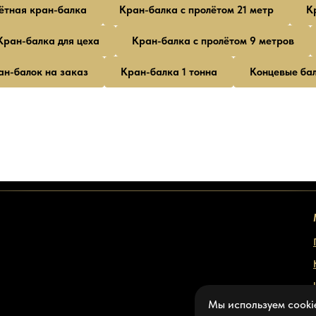
ётная кран-балка
Кран-балка с пролётом 21 метр
К
Кран-балка для цеха
Кран-балка с пролётом 9 метров
ан-балок на заказ
Кран-балка 1 тонна
Концевые бал
Мы используем cook