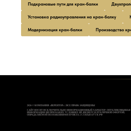
Подкрановые пути для кран-балки
Двухпрол
Установка радиоуправления на кран-балку
Модернизация кран-балки
Производство кр
2026 © КОМПАНИЯ «ВЕРЕНТОР» | ВСЕ ПРАВА ЗАЩИЩЕНЫ
САЙТ НОСИТ ИСКЛЮЧИТЕЛЬНО ИНФОРМАЦИОННЫЙ ХАРАКТЕР. ОПУБЛИКОВАННАЯ
ИНФОРМАЦИЯ НИ ПРИ КАКИХ УСЛОВИЯХ НЕ ЯВЛЯЕТСЯ ПУБЛИЧНОЙ ОФЕРТОЙ,
ОПРЕДЕЛЯЕМОЙ ПОЛОЖЕНИЯМИ ПУНКТА 2 СТАТЬИ 437 ГК РФ